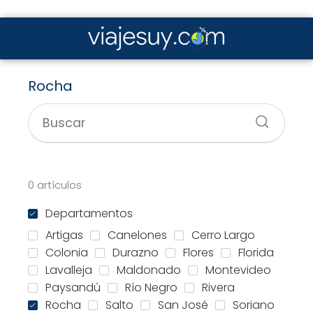
Rocha
0 artículos
Departamentos
Artigas
Canelones
Cerro Largo
Colonia
Durazno
Flores
Florida
Lavalleja
Maldonado
Montevideo
Paysandú
Río Negro
Rivera
Rocha
Salto
San José
Soriano