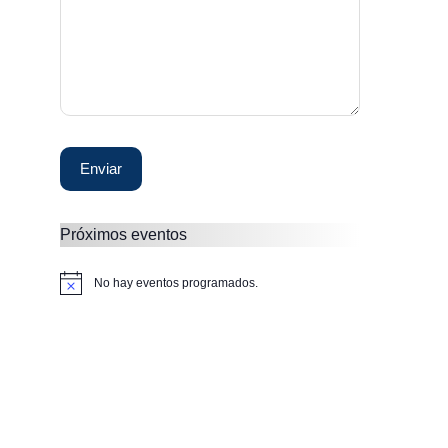
Próximos eventos
No hay eventos programados.
A
v
i
s
o